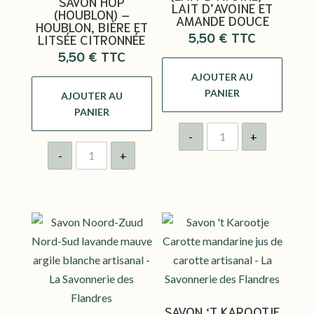
SAVON HOP
LAIT D’AVOINE ET
(HOUBLON) –
AMANDE DOUCE
HOUBLON, BIÈRE ET
5,50
€
LITSÉE CITRONNÉE
5,50
€
AJOUTER AU
PANIER
AJOUTER AU
PANIER
quantité
-
+
de
quantité
Savon
-
+
de
Haevermelk
Savon
(Lait
Hop
d'Avoine)
(Houblon)
-
-
Lait
Houblon,
d'Avoine
Bière
et
et
Amande
Litsée
Douce
Citronnée
SAVON ‘T KAROOTJE