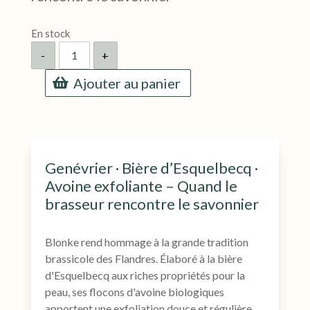
En stock
quantité
-
+
de
Savon
Blonke
Ajouter au panier
(Blonde)
-
Genévrier,
Bière
et
Flocons
d'Avoine
Genévrier · Bière d’Esquelbecq ·
Avoine exfoliante – Quand le
brasseur rencontre le savonnier
Blonke rend hommage à la grande tradition
brassicole des Flandres. Élaboré à la bière
d'Esquelbecq aux riches propriétés pour la
peau, ses flocons d'avoine biologiques
apportent une exfoliation douce et régulière.