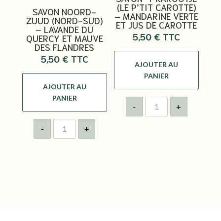
(LE P’TIT CAROTTE)
SAVON NOORD-
– MANDARINE VERTE
ZUUD (NORD-SUD)
ET JUS DE CAROTTE
– LAVANDE DU
5,50
€
QUERCY ET MAUVE
DES FLANDRES
5,50
€
AJOUTER AU
PANIER
AJOUTER AU
PANIER
quantité
-
+
de
Savon
quantité
't
-
+
de
Karootje
Savon
(le
Noord-
p'tit
Zuud
Carotte)
(Nord-
-
Sud)
Mandarine
-
Verte
Lavande
et
du
Jus
Quercy
de
et
Carotte
Mauve